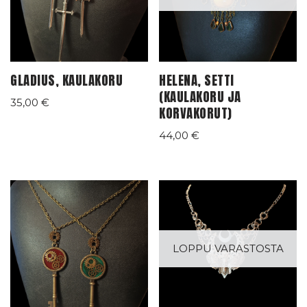
GLADIUS, KAULAKORU
HELENA, SETTI
(KAULAKORU JA
35,00
€
KORVAKORUT)
44,00
€
LOPPU VARASTOSTA