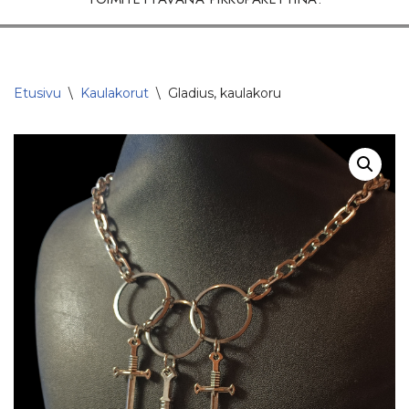
Etusivu
\
Kaulakorut
\
Gladius, kaulakoru