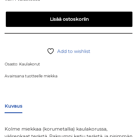
Lisää ostoskoriin
Add to wishlist
Osasto:
Kaulakorut
Avainsana tuotteelle
miekka
Kuvaus
Kolme miekkaa (korumetallia) kaulakorussa,
välirenkaat terästä. Paksumpi ketju terästä, ja pisimmän